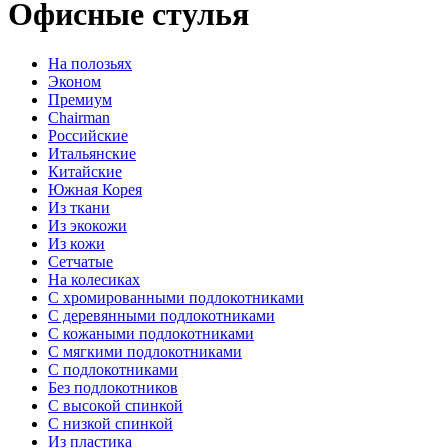
Офисные стулья
На полозьях
Эконом
Премиум
Chairman
Российские
Итальянские
Китайские
Южная Корея
Из ткани
Из экокожи
Из кожи
Сетчатые
На колесиках
С хромированными подлокотниками
С деревянными подлокотниками
С кожаными подлокотниками
С мягкими подлокотниками
C подлокотниками
Без подлокотников
С высокой спинкой
С низкой спинкой
Из пластика