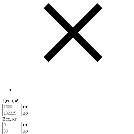
Цена, ₽
от
до
Вес, кг
от
до