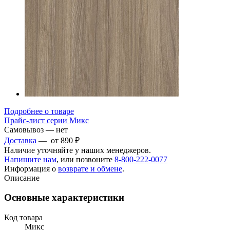
Подробнее о товаре
Прайс-лист серии Микс
Самовывоз — нет
Доставка
— от 890 ₽
Наличие уточняйте у наших менеджеров.
Напишите нам
, или позвоните
8-800-222-0077
Информация о
возврате и обмене
.
Описание
Основные характеристики
Код товара
Микс