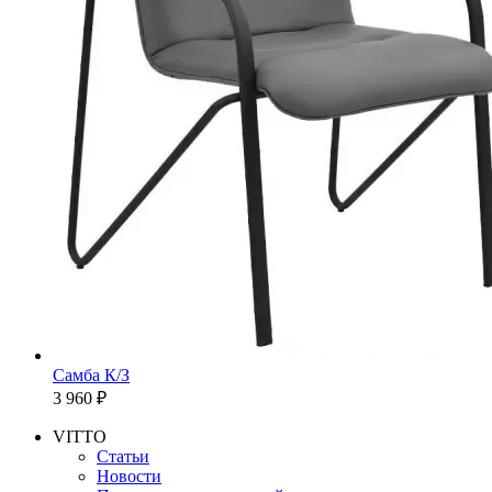
Самба К/З
3 960 ₽
VITTO
Статьи
Новости