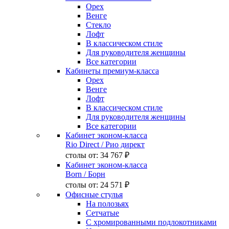
Орех
Венге
Стекло
Лофт
В классическом стиле
Для руководителя женщины
Все категории
Кабинеты премиум-класса
Орех
Венге
Лофт
В классическом стиле
Для руководителя женщины
Все категории
Кабинет эконом-класса
Rio Direct
/ Рио директ
столы от:
34 767 ₽
Кабинет эконом-класса
Born
/ Борн
столы от:
24 571 ₽
Офисные стулья
На полозьях
Сетчатые
С хромированными подлокотниками