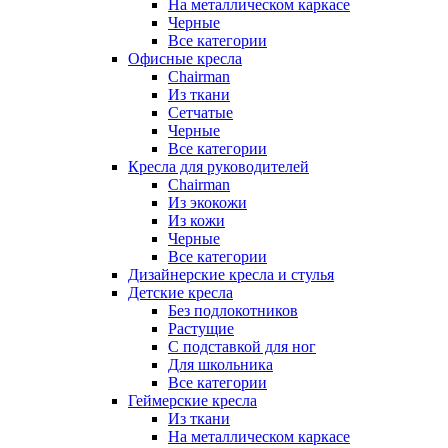
На металлическом каркасе
Черные
Все категории
Офисные кресла
Chairman
Из ткани
Сетчатые
Черные
Все категории
Кресла для руководителей
Chairman
Из экокожи
Из кожи
Черные
Все категории
Дизайнерские кресла и стулья
Детские кресла
Без подлокотников
Растущие
С подставкой для ног
Для школьника
Все категории
Геймерские кресла
Из ткани
На металлическом каркасе