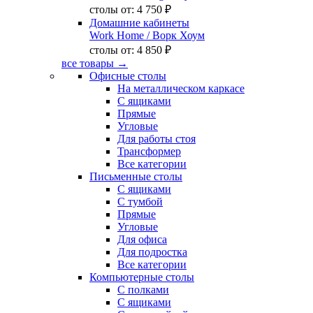
столы от:
4 750 ₽
Домашние кабинеты
Work Home
/ Ворк Хоум
столы от:
4 850 ₽
все товары →
Офисные столы
На металлическом каркасе
С ящиками
Прямые
Угловые
Для работы стоя
Трансформер
Все категории
Письменные столы
С ящиками
С тумбой
Прямые
Угловые
Для офиса
Для подростка
Все категории
Компьютерные столы
С полками
С ящиками