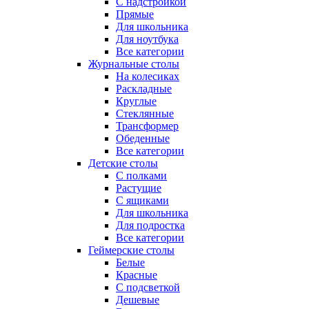
С надстройкой
Прямые
Для школьника
Для ноутбука
Все категории
Журнальные столы
На колесиках
Раскладные
Круглые
Стеклянные
Трансформер
Обеденные
Все категории
Детские столы
С полками
Растущие
С ящиками
Для школьника
Для подростка
Все категории
Геймерские столы
Белые
Красные
С подсветкой
Дешевые