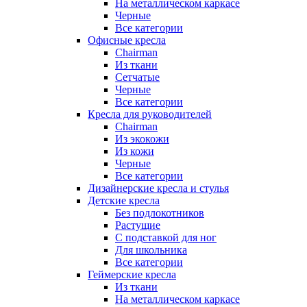
На металлическом каркасе
Черные
Все категории
Офисные кресла
Chairman
Из ткани
Сетчатые
Черные
Все категории
Кресла для руководителей
Chairman
Из экокожи
Из кожи
Черные
Все категории
Дизайнерские кресла и стулья
Детские кресла
Без подлокотников
Растущие
С подставкой для ног
Для школьника
Все категории
Геймерские кресла
Из ткани
На металлическом каркасе