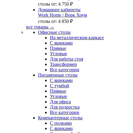
столы от:
4 750 ₽
Домашние кабинеты
Work Home
/ Ворк Хоум
столы от:
4 850 ₽
все товары →
Офисные столы
На металлическом каркасе
С ящиками
Прямые
Угловые
Для работы стоя
Трансформер
Все категории
Письменные столы
С ящиками
С тумбой
Прямые
Угловые
Для офиса
Для подростка
Все категории
Компьютерные столы
С полками
С ящиками