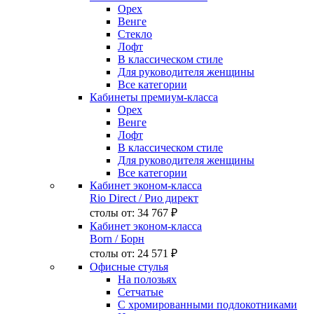
Орех
Венге
Стекло
Лофт
В классическом стиле
Для руководителя женщины
Все категории
Кабинеты премиум-класса
Орех
Венге
Лофт
В классическом стиле
Для руководителя женщины
Все категории
Кабинет эконом-класса
Rio Direct
/ Рио директ
столы от:
34 767 ₽
Кабинет эконом-класса
Born
/ Борн
столы от:
24 571 ₽
Офисные стулья
На полозьях
Сетчатые
С хромированными подлокотниками