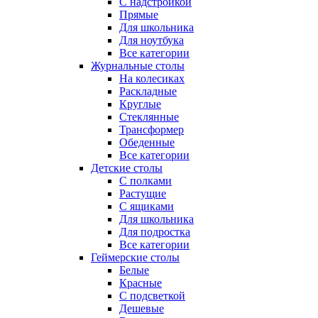
С надстройкой
Прямые
Для школьника
Для ноутбука
Все категории
Журнальные столы
На колесиках
Раскладные
Круглые
Стеклянные
Трансформер
Обеденные
Все категории
Детские столы
С полками
Растущие
С ящиками
Для школьника
Для подростка
Все категории
Геймерские столы
Белые
Красные
С подсветкой
Дешевые