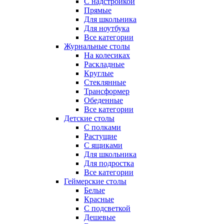
С надстройкой
Прямые
Для школьника
Для ноутбука
Все категории
Журнальные столы
На колесиках
Раскладные
Круглые
Стеклянные
Трансформер
Обеденные
Все категории
Детские столы
С полками
Растущие
С ящиками
Для школьника
Для подростка
Все категории
Геймерские столы
Белые
Красные
С подсветкой
Дешевые