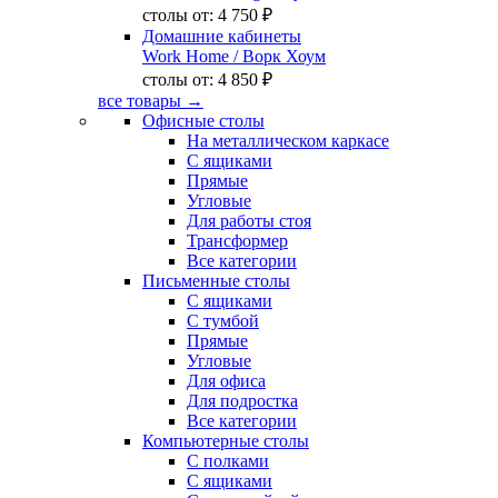
столы от:
4 750 ₽
Домашние кабинеты
Work Home
/ Ворк Хоум
столы от:
4 850 ₽
все товары →
Офисные столы
На металлическом каркасе
С ящиками
Прямые
Угловые
Для работы стоя
Трансформер
Все категории
Письменные столы
С ящиками
С тумбой
Прямые
Угловые
Для офиса
Для подростка
Все категории
Компьютерные столы
С полками
С ящиками