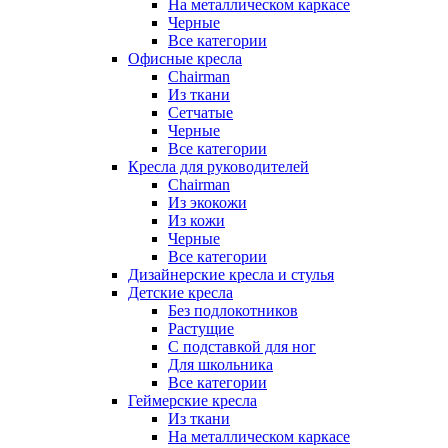
На металлическом каркасе
Черные
Все категории
Офисные кресла
Chairman
Из ткани
Сетчатые
Черные
Все категории
Кресла для руководителей
Chairman
Из экокожи
Из кожи
Черные
Все категории
Дизайнерские кресла и стулья
Детские кресла
Без подлокотников
Растущие
С подставкой для ног
Для школьника
Все категории
Геймерские кресла
Из ткани
На металлическом каркасе