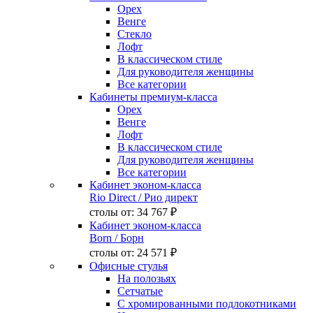
Орех
Венге
Стекло
Лофт
В классическом стиле
Для руководителя женщины
Все категории
Кабинеты премиум-класса
Орех
Венге
Лофт
В классическом стиле
Для руководителя женщины
Все категории
Кабинет эконом-класса
Rio Direct
/ Рио директ
столы от:
34 767 ₽
Кабинет эконом-класса
Born
/ Борн
столы от:
24 571 ₽
Офисные стулья
На полозьях
Сетчатые
С хромированными подлокотниками