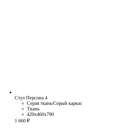
Стул Персона 4
Серая ткань/Серый каркас
Ткань
420x460x790
1 660 ₽