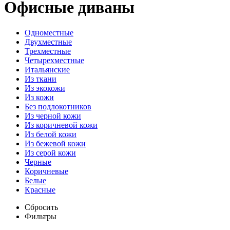
Офисные диваны
Одноместные
Двухместные
Трехместные
Четырехместные
Итальянские
Из ткани
Из экокожи
Из кожи
Без подлокотников
Из черной кожи
Из коричневой кожи
Из белой кожи
Из бежевой кожи
Из серой кожи
Черные
Коричневые
Белые
Красные
Сбросить
Фильтры