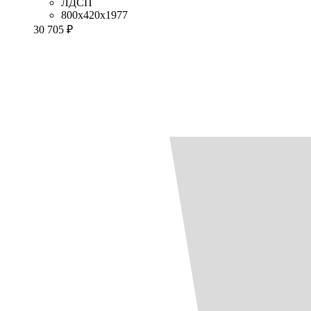
ЛДСП
800x420x1977
30 705 ₽