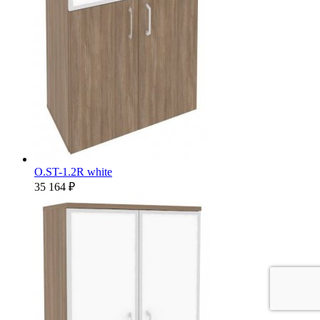
O.ST-1.2R white
35 164 ₽