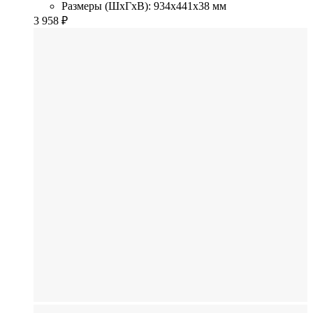
Размеры (ШхГхВ): 934x441x38 мм
3 958
₽