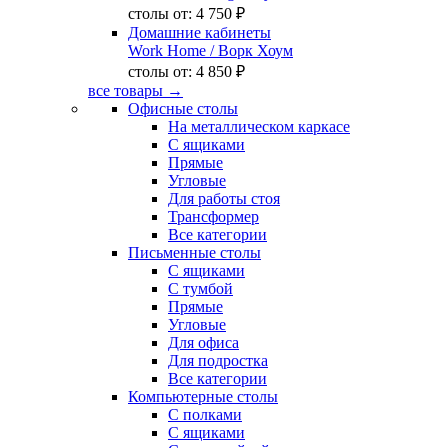
столы от:
4 750 ₽
Домашние кабинеты
Work Home
/ Ворк Хоум
столы от:
4 850 ₽
все товары →
Офисные столы
На металлическом каркасе
С ящиками
Прямые
Угловые
Для работы стоя
Трансформер
Все категории
Письменные столы
С ящиками
С тумбой
Прямые
Угловые
Для офиса
Для подростка
Все категории
Компьютерные столы
С полками
С ящиками