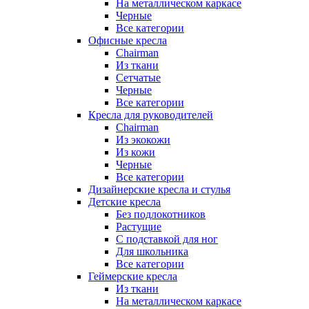
На металлическом каркасе
Черные
Все категории
Офисные кресла
Chairman
Из ткани
Сетчатые
Черные
Все категории
Кресла для руководителей
Chairman
Из экокожи
Из кожи
Черные
Все категории
Дизайнерские кресла и стулья
Детские кресла
Без подлокотников
Растущие
С подставкой для ног
Для школьника
Все категории
Геймерские кресла
Из ткани
На металлическом каркасе