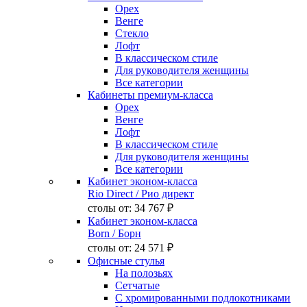
Орех
Венге
Стекло
Лофт
В классическом стиле
Для руководителя женщины
Все категории
Кабинеты премиум-класса
Орех
Венге
Лофт
В классическом стиле
Для руководителя женщины
Все категории
Кабинет эконом-класса
Rio Direct
/ Рио директ
столы от:
34 767 ₽
Кабинет эконом-класса
Born
/ Борн
столы от:
24 571 ₽
Офисные стулья
На полозьях
Сетчатые
С хромированными подлокотниками