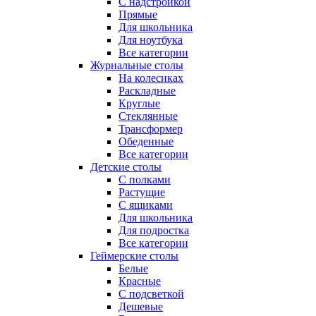
С надстройкой
Прямые
Для школьника
Для ноутбука
Все категории
Журнальные столы
На колесиках
Раскладные
Круглые
Стеклянные
Трансформер
Обеденные
Все категории
Детские столы
С полками
Растущие
С ящиками
Для школьника
Для подростка
Все категории
Геймерские столы
Белые
Красные
С подсветкой
Дешевые