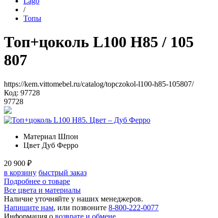
Lago
/
Топы
Топ+цоколь L100 H85
/ 105
807
https://kem.vittomebel.ru/catalog/topczokol-l100-h85-105807/
Код: 97728
97728
Материал
Шпон
Цвет
Дуб Ферро
20 900
₽
в корзину
быстрый заказ
Подробнее о товаре
Все цвета и материалы
Наличие уточняйте у наших менеджеров.
Напишите нам
, или позвоните
8-800-222-0077
Информация о
возврате и обмене
.