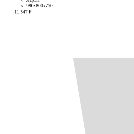
ЛДСП
980x800x750
11 547 ₽