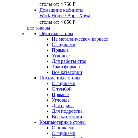
столы от:
4 750 ₽
Домашние кабинеты
Work Home
/ Ворк Хоум
столы от:
4 850 ₽
все товары →
Офисные столы
На металлическом каркасе
С ящиками
Прямые
Угловые
Для работы стоя
Трансформер
Все категории
Письменные столы
С ящиками
С тумбой
Прямые
Угловые
Для офиса
Для подростка
Все категории
Компьютерные столы
С полками
С ящиками