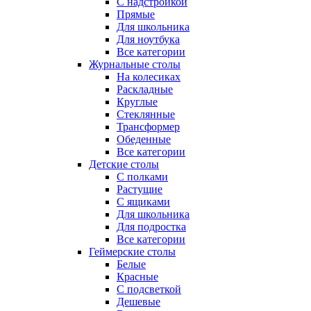
С надстройкой
Прямые
Для школьника
Для ноутбука
Все категории
Журнальные столы
На колесиках
Раскладные
Круглые
Стеклянные
Трансформер
Обеденные
Все категории
Детские столы
С полками
Растущие
С ящиками
Для школьника
Для подростка
Все категории
Геймерские столы
Белые
Красные
С подсветкой
Дешевые