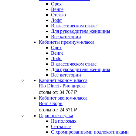
Орех
Венге
Стекло
Лофт
В классическом стиле
Для руководителя женщины
Все категории
Кабинеты премиум-класса
Орех
Венге
Лофт
В классическом стиле
Для руководителя женщины
Все категории
Кабинет эконом-класса
Rio Direct
/ Рио директ
столы от:
34 767 ₽
Кабинет эконом-класса
Born
/ Борн
столы от:
24 571 ₽
Офисные стулья
На полозьях
Сетчатые
С хромированными подлокотниками