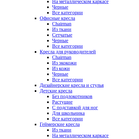
На металлическом каркасе
Черные
Все категории
Офисные кресла
Chairman
Из ткани
Сетчатые
Черные
Все категории
Кресла для руководителей
Chairman
Из экокожи
Из кожи
Черные
Все категории
Дизайнерские кресла и стулья
Детские кресла
Без подлокотников
Растущие
С подставкой для ног
Для школьника
Все категории
Геймерские кресла
Из ткани
На металлическом каркасе