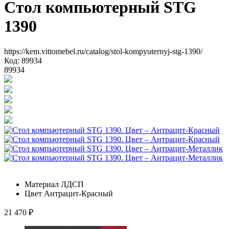
Стол компьютерный STG
1390
https://kem.vittomebel.ru/catalog/stol-kompyuternyj-stg-1390/
Код: 89934
89934
Материал
ЛДСП
Цвет
Антрацит-Красный
21 470
₽