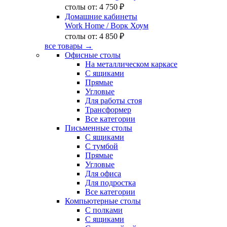
столы от:
4 750 ₽
Домашние кабинеты
Work Home
/ Ворк Хоум
столы от:
4 850 ₽
все товары →
Офисные столы
На металлическом каркасе
С ящиками
Прямые
Угловые
Для работы стоя
Трансформер
Все категории
Письменные столы
С ящиками
С тумбой
Прямые
Угловые
Для офиса
Для подростка
Все категории
Компьютерные столы
С полками
С ящиками