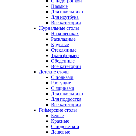
С надстройкой
Прямые
Для школьника
Для ноутбука
Все категории
Журнальные столы
На колесиках
Раскладные
Круглые
Стеклянные
Трансформер
Обеденные
Все категории
Детские столы
С полками
Растущие
С ящиками
Для школьника
Для подростка
Все категории
Геймерские столы
Белые
Красные
С подсветкой
Дешевые