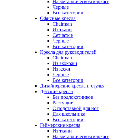
На металлическом каркасе
Черные
Все категории
Офисные кресла
Chairman
Из ткани
Сетчатые
Черные
Все категории
Кресла для руководителей
Chairman
Из экокожи
Из кожи
Черные
Все категории
Дизайнерские кресла и стулья
Детские кресла
Без подлокотников
Растущие
С подставкой для ног
Для школьника
Все категории
Геймерские кресла
Из ткани
На металлическом каркасе