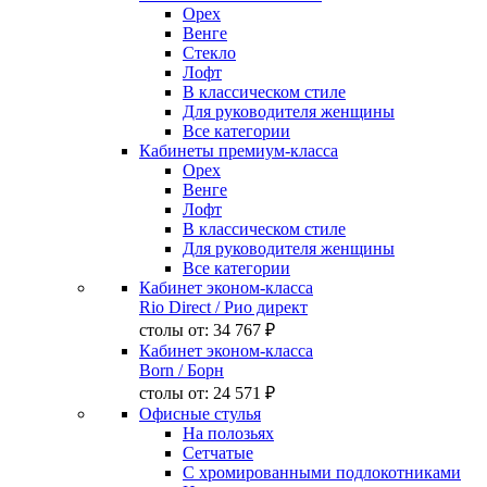
Орех
Венге
Стекло
Лофт
В классическом стиле
Для руководителя женщины
Все категории
Кабинеты премиум-класса
Орех
Венге
Лофт
В классическом стиле
Для руководителя женщины
Все категории
Кабинет эконом-класса
Rio Direct
/ Рио директ
столы от:
34 767 ₽
Кабинет эконом-класса
Born
/ Борн
столы от:
24 571 ₽
Офисные стулья
На полозьях
Сетчатые
С хромированными подлокотниками