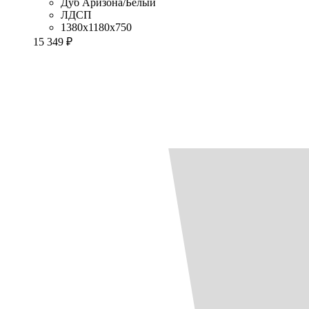
Дуб Аризона/Белый
ЛДСП
1380x1180x750
15 349 ₽