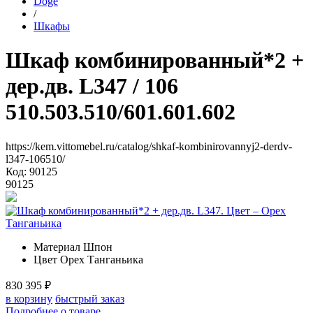
Doge
/
Шкафы
Шкаф комбинированный*2 +
дер.дв. L347
/ 106
510.503.510/601.601.602
https://kem.vittomebel.ru/catalog/shkaf-kombinirovannyj2-derdv-
l347-106510/
Код: 90125
90125
Материал
Шпон
Цвет
Орех Танганьика
830 395
₽
в корзину
быстрый заказ
Подробнее о товаре