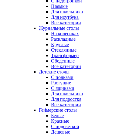
С надстройкой
Прямые
Для школьника
Для ноутбука
Все категории
Журнальные столы
На колесиках
Раскладные
Круглые
Стеклянные
Трансформер
Обеденные
Все категории
Детские столы
С полками
Растущие
С ящиками
Для школьника
Для подростка
Все категории
Геймерские столы
Белые
Красные
С подсветкой
Дешевые