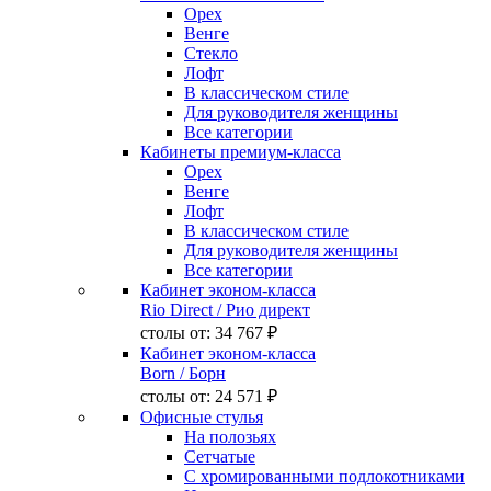
Орех
Венге
Стекло
Лофт
В классическом стиле
Для руководителя женщины
Все категории
Кабинеты премиум-класса
Орех
Венге
Лофт
В классическом стиле
Для руководителя женщины
Все категории
Кабинет эконом-класса
Rio Direct
/ Рио директ
столы от:
34 767 ₽
Кабинет эконом-класса
Born
/ Борн
столы от:
24 571 ₽
Офисные стулья
На полозьях
Сетчатые
С хромированными подлокотниками