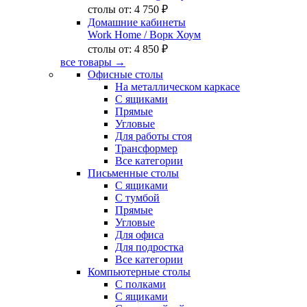
столы от:
4 750 ₽
Домашние кабинеты
Work Home
/ Ворк Хоум
столы от:
4 850 ₽
все товары →
Офисные столы
На металлическом каркасе
С ящиками
Прямые
Угловые
Для работы стоя
Трансформер
Все категории
Письменные столы
С ящиками
С тумбой
Прямые
Угловые
Для офиса
Для подростка
Все категории
Компьютерные столы
С полками
С ящиками