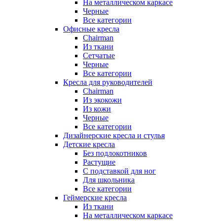
На металлическом каркасе
Черные
Все категории
Офисные кресла
Chairman
Из ткани
Сетчатые
Черные
Все категории
Кресла для руководителей
Chairman
Из экокожи
Из кожи
Черные
Все категории
Дизайнерские кресла и стулья
Детские кресла
Без подлокотников
Растущие
С подставкой для ног
Для школьника
Все категории
Геймерские кресла
Из ткани
На металлическом каркасе