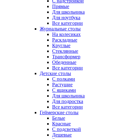
С надстройкой
Прямые
Для школьника
Для ноутбука
Все категории
Журнальные столы
На колесиках
Раскладные
Круглые
Стеклянные
Трансформер
Обеденные
Все категории
Детские столы
С полками
Растущие
С ящиками
Для школьника
Для подростка
Все категории
Геймерские столы
Белые
Красные
С подсветкой
Дешевые