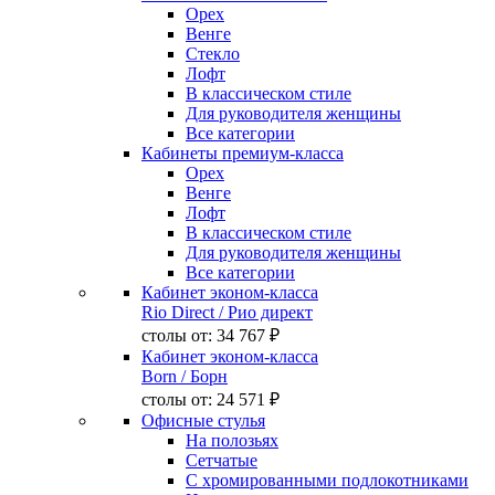
Орех
Венге
Стекло
Лофт
В классическом стиле
Для руководителя женщины
Все категории
Кабинеты премиум-класса
Орех
Венге
Лофт
В классическом стиле
Для руководителя женщины
Все категории
Кабинет эконом-класса
Rio Direct
/ Рио директ
столы от:
34 767 ₽
Кабинет эконом-класса
Born
/ Борн
столы от:
24 571 ₽
Офисные стулья
На полозьях
Сетчатые
С хромированными подлокотниками