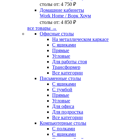
столы от:
4 750 ₽
Домашние кабинеты
Work Home
/ Ворк Хоум
столы от:
4 850 ₽
все товары →
Офисные столы
На металлическом каркасе
С ящиками
Прямые
Угловые
Для работы стоя
Трансформер
Все категории
Письменные столы
С ящиками
С тумбой
Прямые
Угловые
Для офиса
Для подростка
Все категории
Компьютерные столы
С полками
С ящиками