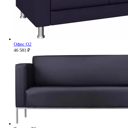
Офис O2
46 581 ₽