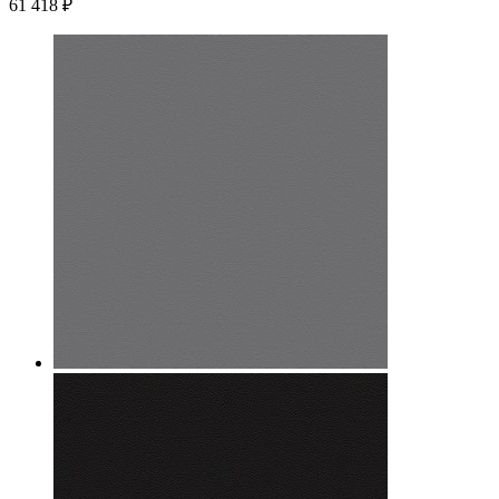
61 418
₽