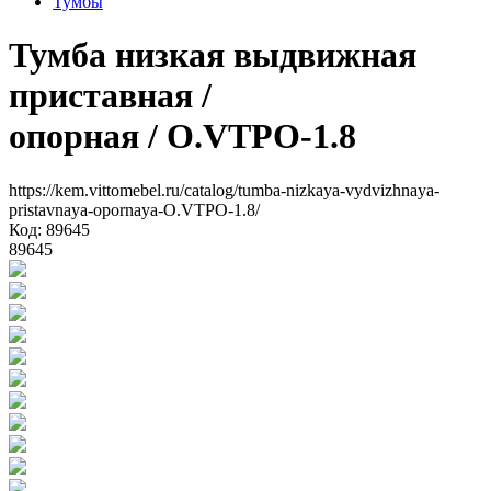
Тумбы
Тумба низкая выдвижная
приставная /
опорная
/ O.VTPO-1.8
https://kem.vittomebel.ru/catalog/tumba-nizkaya-vydvizhnaya-
pristavnaya-opornaya-O.VTPO-1.8/
Код: 89645
89645