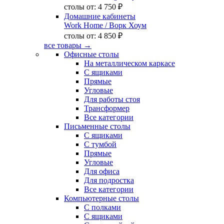
столы от:
4 750 ₽
Домашние кабинеты
Work Home
/ Ворк Хоум
столы от:
4 850 ₽
все товары →
Офисные столы
На металлическом каркасе
С ящиками
Прямые
Угловые
Для работы стоя
Трансформер
Все категории
Письменные столы
С ящиками
С тумбой
Прямые
Угловые
Для офиса
Для подростка
Все категории
Компьютерные столы
С полками
С ящиками