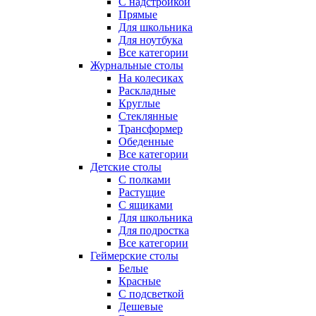
С надстройкой
Прямые
Для школьника
Для ноутбука
Все категории
Журнальные столы
На колесиках
Раскладные
Круглые
Стеклянные
Трансформер
Обеденные
Все категории
Детские столы
С полками
Растущие
С ящиками
Для школьника
Для подростка
Все категории
Геймерские столы
Белые
Красные
С подсветкой
Дешевые