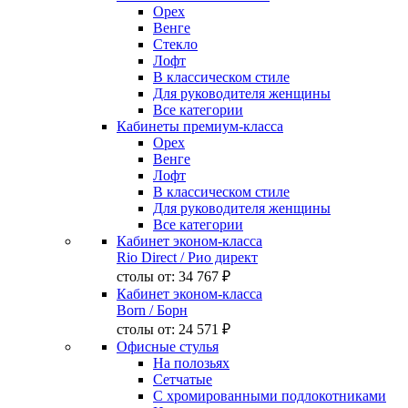
Орех
Венге
Стекло
Лофт
В классическом стиле
Для руководителя женщины
Все категории
Кабинеты премиум-класса
Орех
Венге
Лофт
В классическом стиле
Для руководителя женщины
Все категории
Кабинет эконом-класса
Rio Direct
/ Рио директ
столы от:
34 767 ₽
Кабинет эконом-класса
Born
/ Борн
столы от:
24 571 ₽
Офисные стулья
На полозьях
Сетчатые
С хромированными подлокотниками