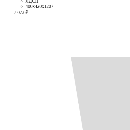
ЛДСП
400x420x1207
7 073 ₽