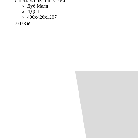
Стеллаж средний узкий
Дуб Мали
ЛДСП
400x420x1207
7 073 ₽