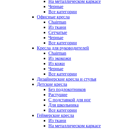
На металлическом каркасе
Черные
Все категории
Офисные кресла
Chairman
Из ткани
Сетчатые
Черные
Все категории
Кресла для руководителей
Chairman
Из экокожи
Из кожи
Черные
Все категории
Дизайнерские кресла и стулья
Детские кресла
Без подлокотников
Растущие
С подставкой для ног
Для школьника
Все категории
Геймерские кресла
Из ткани
На металлическом каркасе