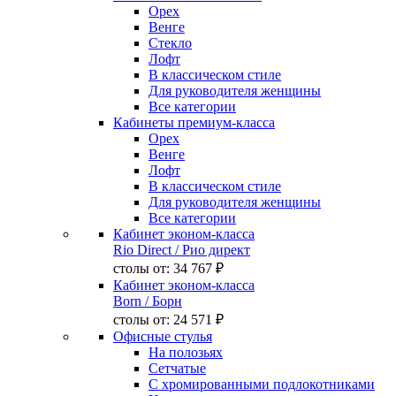
Орех
Венге
Стекло
Лофт
В классическом стиле
Для руководителя женщины
Все категории
Кабинеты премиум-класса
Орех
Венге
Лофт
В классическом стиле
Для руководителя женщины
Все категории
Кабинет эконом-класса
Rio Direct
/ Рио директ
столы от:
34 767 ₽
Кабинет эконом-класса
Born
/ Борн
столы от:
24 571 ₽
Офисные стулья
На полозьях
Сетчатые
С хромированными подлокотниками