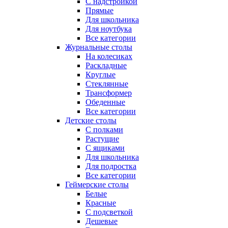
С надстройкой
Прямые
Для школьника
Для ноутбука
Все категории
Журнальные столы
На колесиках
Раскладные
Круглые
Стеклянные
Трансформер
Обеденные
Все категории
Детские столы
С полками
Растущие
С ящиками
Для школьника
Для подростка
Все категории
Геймерские столы
Белые
Красные
С подсветкой
Дешевые