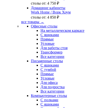
столы от:
4 750 ₽
Домашние кабинеты
Work Home
/ Ворк Хоум
столы от:
4 850 ₽
все товары →
Офисные столы
На металлическом каркасе
С ящиками
Прямые
Угловые
Для работы стоя
Трансформер
Все категории
Письменные столы
С ящиками
С тумбой
Прямые
Угловые
Для офиса
Для подростка
Все категории
Компьютерные столы
С полками
С ящиками