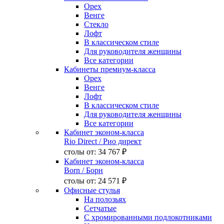
Орех
Венге
Стекло
Лофт
В классическом стиле
Для руководителя женщины
Все категории
Кабинеты премиум-класса
Орех
Венге
Лофт
В классическом стиле
Для руководителя женщины
Все категории
Кабинет эконом-класса
Rio Direct
/ Рио директ
столы от:
34 767 ₽
Кабинет эконом-класса
Born
/ Борн
столы от:
24 571 ₽
Офисные стулья
На полозьях
Сетчатые
С хромированными подлокотниками