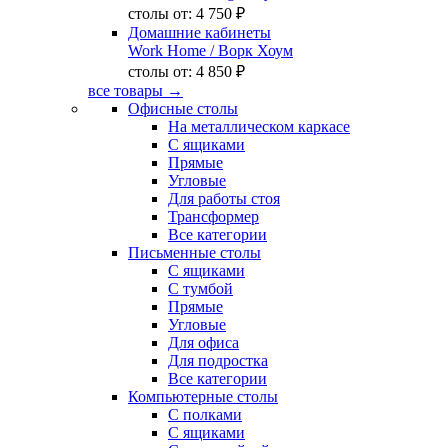
столы от:
4 750 ₽
Домашние кабинеты
Work Home
/ Ворк Хоум
столы от:
4 850 ₽
все товары →
Офисные столы
На металлическом каркасе
С ящиками
Прямые
Угловые
Для работы стоя
Трансформер
Все категории
Письменные столы
С ящиками
С тумбой
Прямые
Угловые
Для офиса
Для подростка
Все категории
Компьютерные столы
С полками
С ящиками