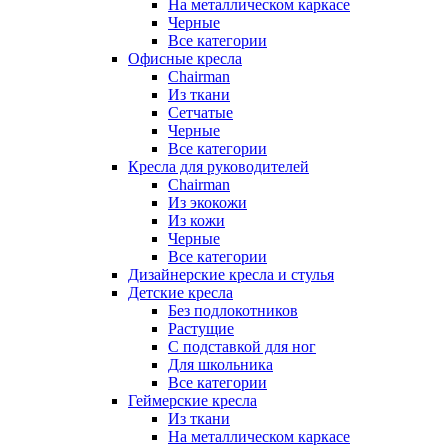
На металлическом каркасе
Черные
Все категории
Офисные кресла
Chairman
Из ткани
Сетчатые
Черные
Все категории
Кресла для руководителей
Chairman
Из экокожи
Из кожи
Черные
Все категории
Дизайнерские кресла и стулья
Детские кресла
Без подлокотников
Растущие
С подставкой для ног
Для школьника
Все категории
Геймерские кресла
Из ткани
На металлическом каркасе