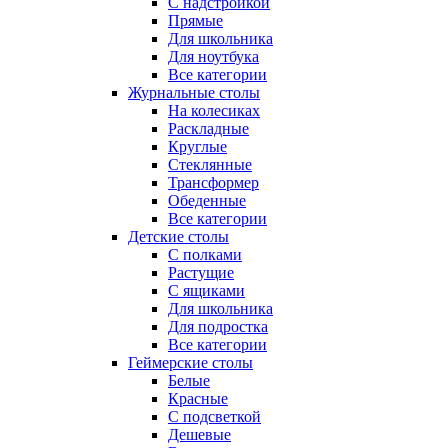
С надстройкой
Прямые
Для школьника
Для ноутбука
Все категории
Журнальные столы
На колесиках
Раскладные
Круглые
Стеклянные
Трансформер
Обеденные
Все категории
Детские столы
С полками
Растущие
С ящиками
Для школьника
Для подростка
Все категории
Геймерские столы
Белые
Красные
С подсветкой
Дешевые