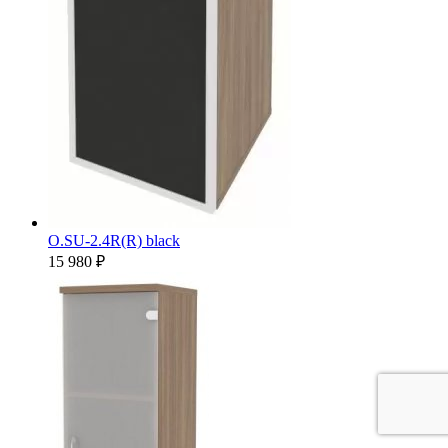
O.SU-2.4R(R) black
15 980 ₽