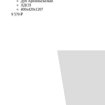
Дуб Аризона/Белый
ЛДСП
400x420x1207
9 570 ₽