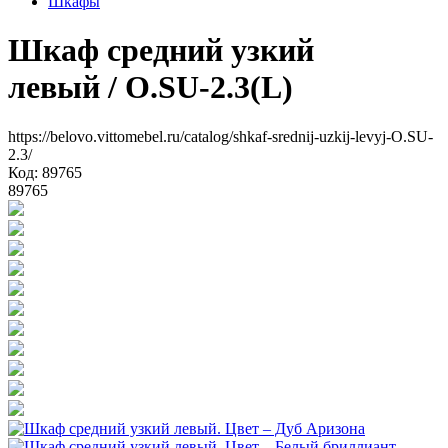
Шкафы
Шкаф средний узкий
левый
/ O.SU-2.3(L)
https://belovo.vittomebel.ru/catalog/shkaf-srednij-uzkij-levyj-O.SU-
2.3/
Код: 89765
89765