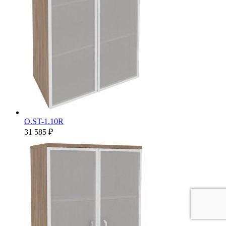
O.ST-1.10R
31 585 ₽