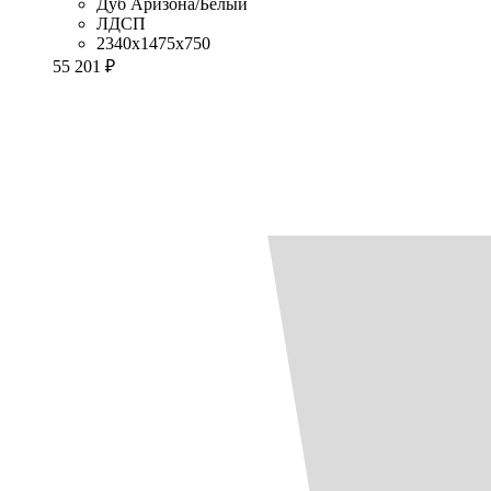
Дуб Аризона/Белый
ЛДСП
2340x1475x750
55 201 ₽