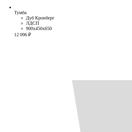
Тумба
Дуб Кронберг
ЛДСП
900x450x650
12 096 ₽